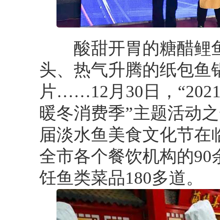
酸甜开胃的糖醋鲤鱼
头、热气升腾的纸包鱼
片……12月30日，“2
暖冬消费季”主题活动之
届淡水鱼美食文化节在
全市各个餐饮机构的90
饪鱼类菜品180多道。