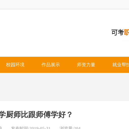
校园环境
作品展示
师资力量
就业帮
学厨师比跟师傅学好？
校
发布时间:
2019-05-31
浏览量:204