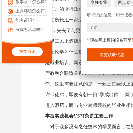
教学水平怎么样?
烹饪专业
西点专
大师、酒店行政总厨、厨师长执教。正所
上课环境怎么样?
填写您的信息，用于接收
家之所长汇一家之气。但是与之相反的是，
能考证吗?
有优惠活动吗?
言”，失去了与更多厨艺大师的学习与交
*
现在网上预约报名可享
三星工以上酒店就业VS小酒店打
在线咨询
无论学习什么技能，大家都会关心这样一
是就业培训。新东方烹饪教育这样成熟的
产教融合联盟关系，让学子在毕业后不仅能
作。这里需要注意的是，一般三星级以上
许带徒弟，即便有朝一日“学成出师”，
进入酒店，而与专业厨师院校的毕业生相
丰富实践机会VS打杂是主要工作
对于众多没有烹饪技术的学员而言，在初