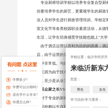
专业厨师培训学校以培养专业复合型厨师
但要培养学生的厨艺，更重视学生的厨政
业人员对学生进行厨政管理培训。学校定
室文化节等各类校园职业素质活动，从德
生活，让学生切身感受学技能也能上“大学
由于酒店运营以营利为目的的因素，酒店
店，由于运营的需要，师傅是没有更多的时
学校位置：临沂市经济开
效率非常低。与此同时，酒店既然让你拜
来临沂新东
但又因为由于技术不到位，酒店老板又不会
您是：
学费多少?
者，至少是从业三年后，才开始接触较基
学费可以分期吗?
博采众家之长VS一家之言
男生
女生
适合学什么专业?
对于专业的厨师人才培训院校，是以培养
学习目的/学习需求：
待遇怎么样?
训院校赖以生存和发展的关键。同样在安