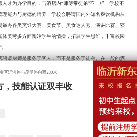
人才为办学目的，与酒店内“师傅带徒弟”不一样，学校不
管理能力与厨德的培养，学校会聘请国内外知名餐饮机构从
期举办各类烹饪大赛、美食节、美食达人秀、演讲比赛、寝
智体美劳多方面陶冶学生的情操，拓展学生思维，丰富校园
”。
聘请厨师是服务于客人，而不是服务于徒弟。在一般的酒
间单独悉心教授“徒弟们”的，这就导致了“徒弟们”的学习
发区沂河路与昆明路向西200米
师学艺，酒店就不会让你闲着，“免费劳动力”怎么会不用，
方，技能认证双丰收
让你上灶，打杂便成了主要工作。所以95%以上的学徒
本的烹饪知识。
实用型技能人才为目标，师资队伍素质建设便成为职业培
徽新东方烹饪专修学院，学校实操大师全部都由烹饪名厨、